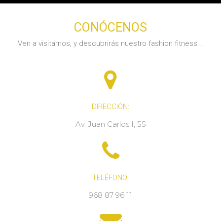
CONÓCENOS
Ven a visitarnos, y descubrirás nuestro fashion fitness...
DIRECCIÓN:
Av. Juan Carlos I, 55
TELÉFONO:
968 87 96 11