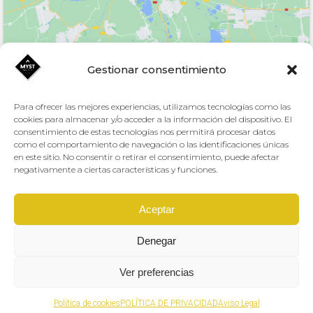
Gestionar consentimiento
Para ofrecer las mejores experiencias, utilizamos tecnologías como las
Aviso Legal y Protección de datos
cookies para almacenar y/o acceder a la información del dispositivo. El
consentimiento de estas tecnologías nos permitirá procesar datos
como el comportamiento de navegación o las identificaciones únicas
en este sitio. No consentir o retirar el consentimiento, puede afectar
negativamente a ciertas características y funciones.
Altafit
Creado por
El Centro Deportivo JC1 es titularidad del Excmo. Ayuntamiento de
Murcia.
Aceptar
Denegar
Ver preferencias
SUBVENCIÓN DEL REAL DECRETO 477/2021 PARA INSTALACIONES DE AUTOCONSUMO
ENERGÉTICO EN LOS SECTORES SERVICIOS Y OTROS SECTORES PRODUCTIVOS, SECTOR
Política de cookies
POLÍTICA DE PRIVACIDAD
Aviso Legal
RESIDENCIAL, LAS ADMINISTRACIONES PÚBLICAS Y TERCER SECTOR Y APLICACIONES
Política de Cookies