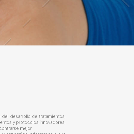
 del desarrollo de tratamientos,
ientos y protocolos innovadores,
contrarse mejor.