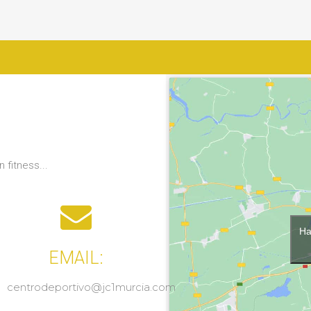
 fitness...
Ha
EMAIL:
centrodeportivo@jc1murcia.com