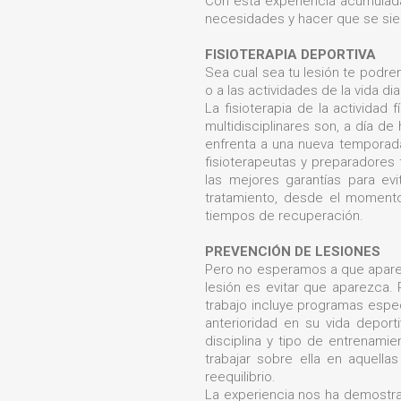
Con esta experiencia acumulada
necesidades y hacer que se sien
FISIOTERAPIA DEPORTIVA
Sea cual sea tu lesión te podre
o a las actividades de la vida d
La fisioterapia de la actividad
multidisciplinares son, a día d
enfrenta a una nueva temporada
fisioterapeutas y preparadores
las mejores garantías para evi
tratamiento, desde el momento
tiempos de recuperación.
PREVENCIÓN DE LESIONES
Pero no esperamos a que aparez
lesión es evitar que aparezca.
trabajo incluye programas espec
anterioridad en su vida deport
disciplina y tipo de entrenam
trabajar sobre ella en aquella
reequilibrio.
La experiencia nos ha demostra