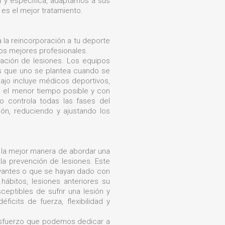
 y específica, adaptarnos a sus
es el mejor tratamiento.
 la reincorporación a tu deporte
 los mejores profesionales.
eración de lesiones. Los equipos
vos que uno se plantea cuando se
ajo incluye médicos deportivos,
n el menor tiempo posible y con
po controla todas las fases del
ón, reduciendo y ajustando los
 la mejor manera de abordar una
la prevención de lesiones. Este
divantes o que se hayan dado con
hábitos, lesiones anteriores su
ptibles de sufrir una lesión y
icits de fuerza, flexibilidad y
 esfuerzo que podemos dedicar a