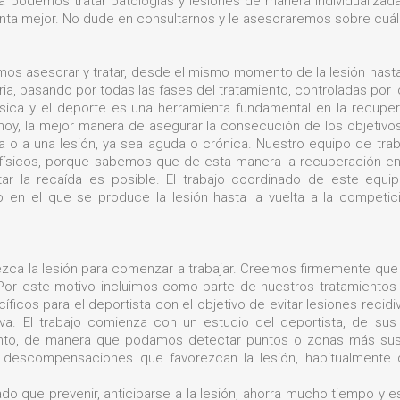
 podemos tratar patologías y lesiones de manera individualizada
ta mejor. No dude en consultarnos y le asesoraremos sobre cuál 
mos asesorar y tratar, desde el mismo momento de la lesión hasta
iaria, pasando por todas las fases del tratamiento, controladas por
 física y el deporte es una herramienta fundamental en la recup
e hoy, la mejor manera de asegurar la consecución de los objeti
 o a una lesión, ya sea aguda o crónica. Nuestro equipo de trab
 físicos, porque sabemos que de esta manera la recuperación e
tar la recaída es posible. El trabajo coordinado de este equi
 en el que se produce la lesión hasta la vuelta a la competici
ca la lesión para comenzar a trabajar. Creemos firmemente que
 Por este motivo incluimos como parte de nuestros tratamientos 
íficos para el deportista con el objetivo de evitar lesiones reci
iva. El trabajo comienza con un estudio del deportista, de sus 
iento, de manera que podamos detectar puntos o zonas más susce
s descompensaciones que favorezcan la lesión, habitualmente déf
do que prevenir, anticiparse a la lesión, ahorra mucho tiempo y