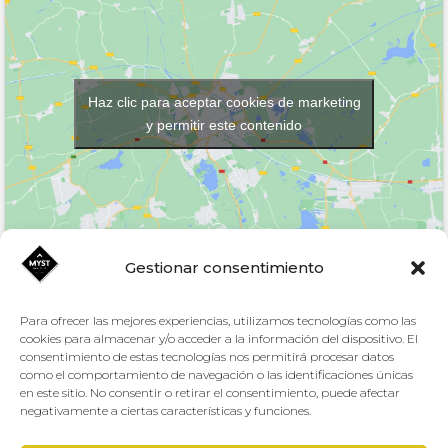
Haz clic para aceptar cookies de marketing
y permitir este contenido
Gestionar consentimiento
Para ofrecer las mejores experiencias, utilizamos tecnologías como las
Aviso Legal y Protección de datos
cookies para almacenar y/o acceder a la información del dispositivo. El
consentimiento de estas tecnologías nos permitirá procesar datos
como el comportamiento de navegación o las identificaciones únicas
en este sitio. No consentir o retirar el consentimiento, puede afectar
negativamente a ciertas características y funciones.
Altafit
Creado por
El Centro Deportivo JC1 es titularidad del Excmo. Ayuntamiento de