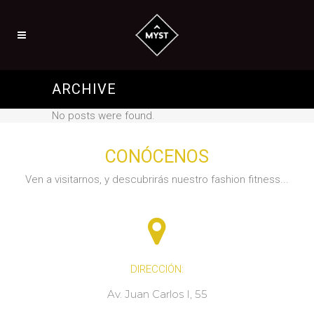
ARCHIVE
No posts were found.
CONÓCENOS
Ven a visitarnos, y descubrirás nuestro fashion fitness...
DIRECCIÓN:
Av. Juan Carlos I, 55