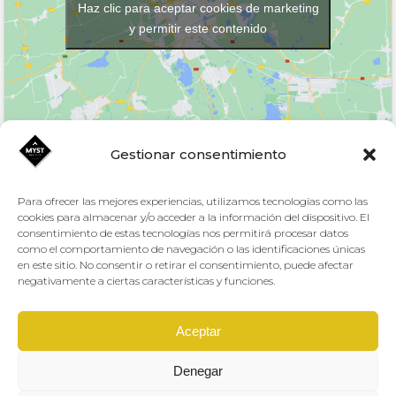
Haz clic para aceptar cookies de marketing
y permitir este contenido
Gestionar consentimiento
Para ofrecer las mejores experiencias, utilizamos tecnologías como las
Aviso Legal y Protección de datos
cookies para almacenar y/o acceder a la información del dispositivo. El
consentimiento de estas tecnologías nos permitirá procesar datos
como el comportamiento de navegación o las identificaciones únicas
en este sitio. No consentir o retirar el consentimiento, puede afectar
negativamente a ciertas características y funciones.
Altafit
Creado por
El Centro Deportivo JC1 es titularidad del Excmo. Ayuntamiento de
Murcia.
Aceptar
Denegar