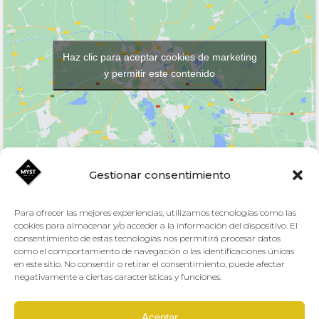
Haz clic para aceptar cookies de marketing
y permitir este contenido
Gestionar consentimiento
Para ofrecer las mejores experiencias, utilizamos tecnologías como las
Aviso Legal y Protección de datos
cookies para almacenar y/o acceder a la información del dispositivo. El
consentimiento de estas tecnologías nos permitirá procesar datos
como el comportamiento de navegación o las identificaciones únicas
en este sitio. No consentir o retirar el consentimiento, puede afectar
negativamente a ciertas características y funciones.
Altafit
Creado por
El Centro Deportivo JC1 es titularidad del Excmo. Ayuntamiento de
Murcia.
Aceptar